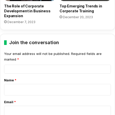
The Role of Corporate
Top Emerging Trends in
Development in Business
Corporate Training
Expansion
December 20, 2023
December 7, 2023
Join the conversation
Your email address will not be published.
Required fields are
marked
*
C
o
Name
*
m
m
e
Email
*
n
t