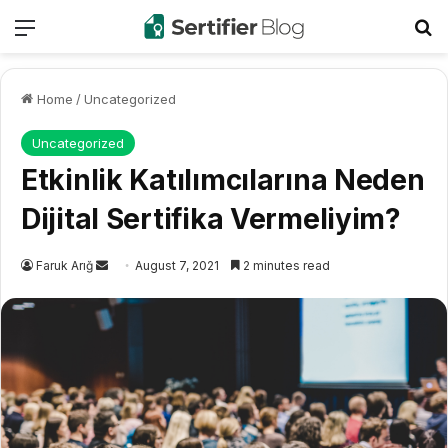
Menu
Se
Home
/
Uncategorized
Uncategorized
Etkinlik Katılımcılarına Neden
Dijital Sertifika Vermeliyim?
Send
Faruk Arığ
August 7, 2021
2 minutes read
an
email