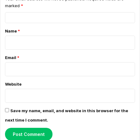
marked
*
C
o
Name
*
m
m
e
Email
*
n
t
*
Website
Save my name, email, and website in this browser for the
next time I comment.