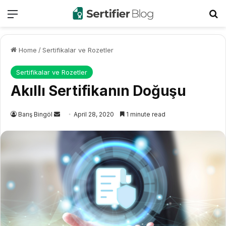
Menu
Se
Home
/
Sertifikalar ve Rozetler
Sertifikalar ve Rozetler
Akıllı Sertifikanın Doğuşu
Send
Barış Bingöl
April 28, 2020
1 minute read
an
email